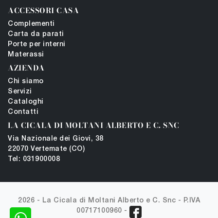
ACCESSORI CASA
Complementi
Carta da parati
Porte per interni
Materassi
AZIENDA
Chi siamo
Servizi
Cataloghi
Contatti
LA CICALA DI MOLTANI ALBERTO E C. SNC
Via Nazionale dei Giovi, 38
22070 Vertemate (CO)
Tel: 031900008
2026 - La Cicala di Moltani Alberto e C. Snc -
P.IVA
00717100960
-