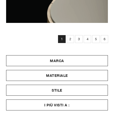
1
2
3
4
5
6
MARCA
MATERIALE
STILE
I PIÙ VISTI A :