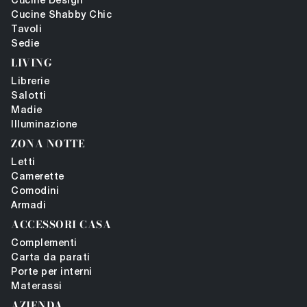
Cucine Design
Cucine Shabby Chic
Tavoli
Sedie
LIVING
Librerie
Salotti
Madie
Illuminazione
ZONA NOTTE
Letti
Camerette
Comodini
Armadi
ACCESSORI CASA
Complementi
Carta da parati
Porte per interni
Materassi
AZIENDA