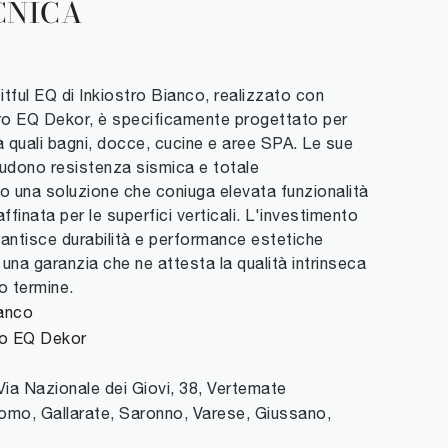
CNICA
Fitful EQ di Inkiostro Bianco, realizzato con
etro EQ Dekor, è specificamente progettato per
à quali bagni, docce, cucine e aree SPA. Le sue
ludono resistenza sismica e totale
do una soluzione che coniuga elevata funzionalità
ffinata per le superfici verticali. L'investimento
rantisce durabilità e performance estetiche
una garanzia che ne attesta la qualità intrinseca
go termine.
ianco
tro EQ Dekor
Via Nazionale dei Giovi, 38
,
Vertemate
omo, Gallarate, Saronno, Varese, Giussano,