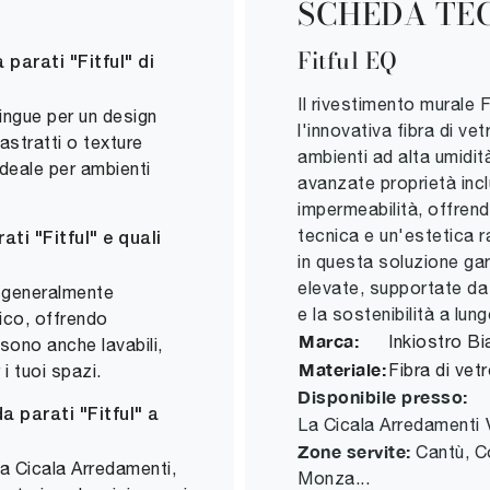
SCHEDA TE
Fitful EQ
 parati "Fitful" di
Il rivestimento murale 
tingue per un design
l'innovativa fibra di v
stratti o texture
ambienti ad alta umidit
ideale per ambienti
avanzate proprietà inc
impermeabilità, offren
tecnica e un'estetica ra
ti "Fitful" e quali
in questa soluzione ga
elevate, supportate da 
è generalmente
e la sostenibilità a lun
lico, offrendo
Marca:
Inkiostro B
 sono anche lavabili,
Materiale:
Fibra di ve
i tuoi spazi.
Disponibile presso:
a parati "Fitful" a
La Cicala Arredamenti
Zone servite:
Cantù, C
La Cicala Arredamenti,
Monza...