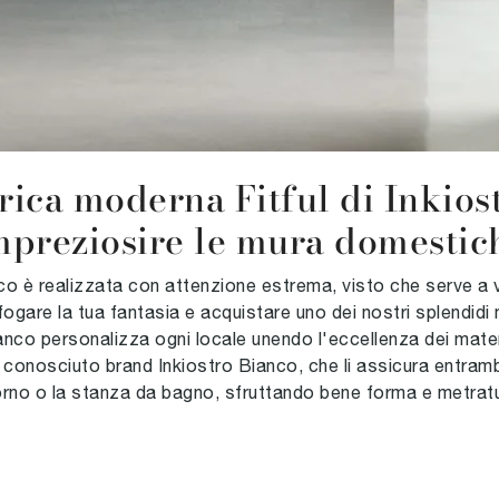
ica moderna Fitful di Inkiost
mpreziosire le mura domestic
 è realizzata con attenzione estrema, visto che serve a val
sfogare la tua fantasia e acquistare uno dei nostri splendidi
anco personalizza ogni locale unendo l'eccellenza dei materi
e conosciuto brand Inkiostro Bianco, che li assicura entra
iorno o la stanza da bagno, sfruttando bene forma e metratu