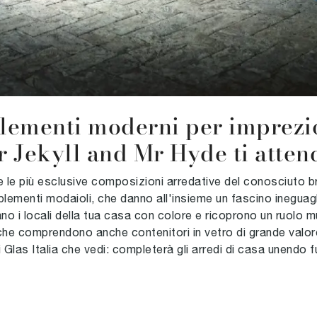
lementi moderni per imprezios
r Jekyll and Mr Hyde ti atten
e le più esclusive composizioni arredative del conosciuto br
ementi modaioli, che danno all'insieme un fascino ineguagl
no i locali della tua casa con colore e ricoprono un ruolo m
he comprendono anche contenitori in vetro di grande valore 
 Glas Italia che vedi: completerà gli arredi di casa unendo fu