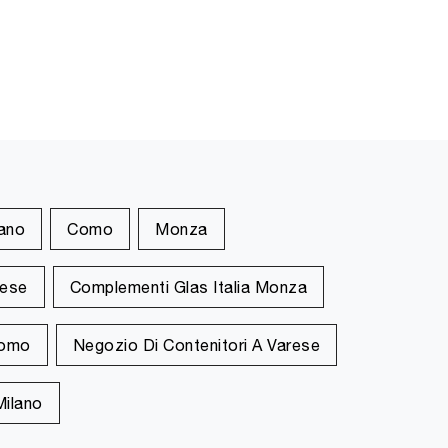
lano
Como
Monza
rese
Complementi Glas Italia Monza
Como
Negozio Di Contenitori A Varese
Milano