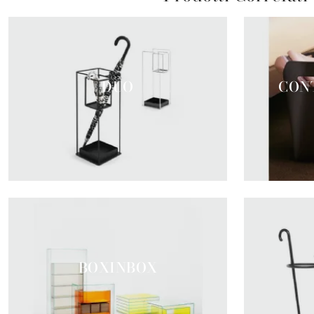
DUO
CON
BOXINBOX