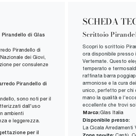
SCHEDA TE
Scrittoio Pirande
Pirandello di Glas
Scopri lo scrittoio Pira
redo Pirandello di
ora disponibile presso
 Nazionale dei Giovi,
Vertemate. Questo elega
izione per consulenze
temperato e termosaldat
raffinata barra poggiap
armoniose e la cura de
arredo Pirandello di
unico, perfetto per chi 
mano la qualità e l'ecc
dello, sono noti per il
eccellente che trovi so
terizzati dall'uso
Marca:
Glas Italia
in ambienti
Disponibile presso:
nza e leggerezza.
La Cicala Arredamenti
gettazione per il
Zone servite:
Cantù, C