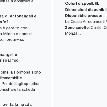
enze a domicilio e
Colori disponibili:
Dimensioni disponibili
Disponibile presso:
sa di Antonangeli è
La Cicala Arredamenti
rofe?
Zone servite:
Cantù, C
a è gestito con
Monza...
sa Milano e comuni
con preavviso
nangeli è
 risparmio
 come la Formosa sono
dimmerabili e
Per dettagli specifici
consultare la scheda
li per la lampada