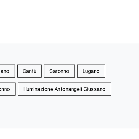
sano
Cantù
Saronno
Lugano
ronno
Illuminazione Antonangeli Giussano