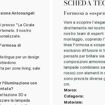
SCHEDA TE
Formosa a sospe
sione Antonangeli
Vieni a scoprire l'ele
i presso "La Cicala
direttamente nel nostr
rtemate. Il nostro
nostro team di esperti
sonalizzate.
montaggio, coprendo l'
linea Formosa a sospen
 Formosa di
esclusivo diffusore in 
pensate per brillare sia
istingue per un design
composizioni armoniose
ichiedono
lampade combinano sapi
ta per zone living, sale
rosso) con elementi in
sono previste diverse
r l'illuminazione con
cm.
entata?
Marca:
ogettazione 3D e
Categoria:
lizzare la lampada
Materiale: