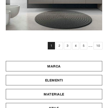
....
1
2
3
4
5
10
MARCA
ELEMENTI
MATERIALE