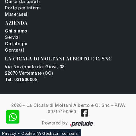
Carta da parati
Porte per interni
Materassi
AZIENDA
Chi siamo
Servizi
Cataloghi
Contatti
LA CICALA DI MOLTANI ALBERTO E C. SNC
Via Nazionale dei Giovi, 38
22070 Vertemate (CO)
Tel: 031900008
2026 - La Cicala di Moltani Alberto e C. Snc -
P.IVA
00717100960
-
Powered by
-
Privacy
Cookie
Gestisci i consensi