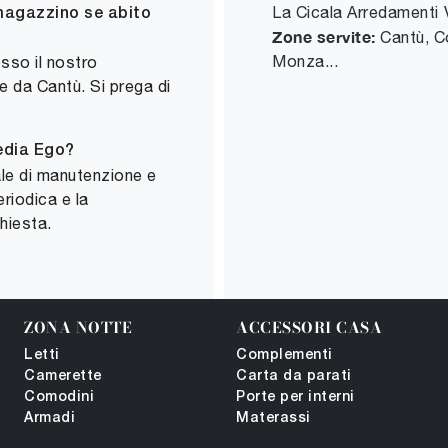
La Cicala Arredamenti
 magazzino se abito
Zone servite:
Cantù, C
Monza...
esso il nostro
e da Cantù. Si prega di
sedia Ego?
ale di manutenzione e
riodica e la
chiesta.
ZONA NOTTE
ACCESSORI CASA
Letti
Complementi
Camerette
Carta da parati
Comodini
Porte per interni
Armadi
Materassi