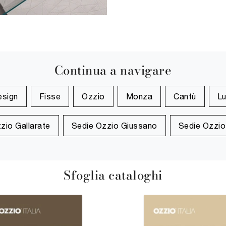
Continua a navigare
esign
Fisse
Ozzio
Monza
Cantù
L
zio Gallarate
Sedie Ozzio Giussano
Sedie Ozzi
Sfoglia cataloghi