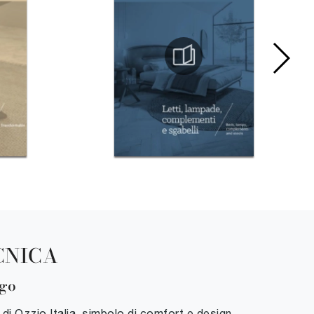
CNICA
Ego
di Ozzio Italia, simbolo di comfort e design