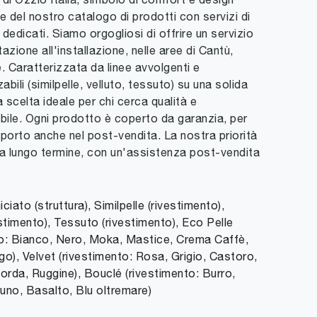
 del nostro catalogo di prodotti con servizi di
dicati. Siamo orgogliosi di offrire un servizio
zione all'installazione, nelle aree di Cantù,
. Caratterizzata da linee avvolgenti e
abili (similpelle, velluto, tessuto) su una solida
la scelta ideale per chi cerca qualità e
ile. Ogni prodotto è coperto da garanzia, per
supporto anche nel post-vendita. La nostra priorità
 a lungo termine, con un'assistenza post-vendita
ciato (struttura), Similpelle (rivestimento),
estimento), Tessuto (rivestimento), Eco Pelle
to: Bianco, Nero, Moka, Mastice, Crema Caffè,
go), Velvet (rivestimento: Rosa, Grigio, Castoro,
rda, Ruggine), Bouclé (rivestimento: Burro,
Bruno, Basalto, Blu oltremare)