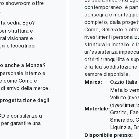
stro showroom offre
contemporaneo, è parte
.
consegna e montaggio de
completo, dalla progetta
r la sedia Ego?
Como, Gallarate e oltre
per struttura e
rivestimenti personalizz
ai visionare e
struttura in metallo, è 
ni e laccati per
un'assistenza impeccab
offrirti tranquillità e 
go anche a Monza?
è la tua soddisfazione
 personale interno e
sempre disponibile.
ine come Como e
Marca:
Ozzio Italia
di arrivo della merce.
Metallo verni
Velluto (riv
 progettazione degli
(rivestimen
Materiale:
Grafite, Fan
 3D e consulenze a
Smeraldo, Co
o per garantire una
Liquirizia, 
Disponibile presso: