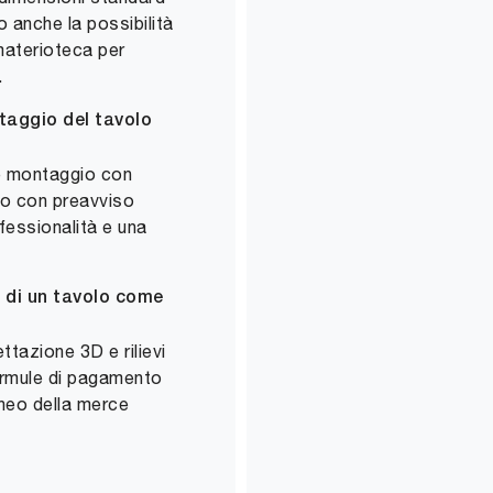
o anche la possibilità
 materioteca per
.
ntaggio del tavolo
e montaggio con
mo con preavviso
ofessionalità e una
o di un tavolo come
ttazione 3D e rilievi
 formule di pagamento
aneo della merce