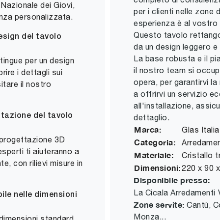
Nazionale dei Giovi,
per i clienti nelle zone
nza personalizzata.
esperienza è al vostro 
Questo tavolo rettangol
esign del tavolo
da un design leggero e p
La base robusta e il pi
stingue per un design
il nostro team si occupa
ire i dettagli sui
opera, per garantirvi l
sitare il nostro
a offrirvi un servizio e
all'installazione, assi
ttazione del tavolo
dettaglio.
Marca:
Glas Italia
i progettazione 3D
Categoria:
Arredame
esperti ti aiuteranno a
Materiale:
Cristallo 
e, con rilievi misure in
Dimensioni:
220 x 90 
Disponibile presso:
La Cicala Arredamenti
ile nelle dimensioni
Zone servite:
Cantù, C
Monza...
 dimensioni standard