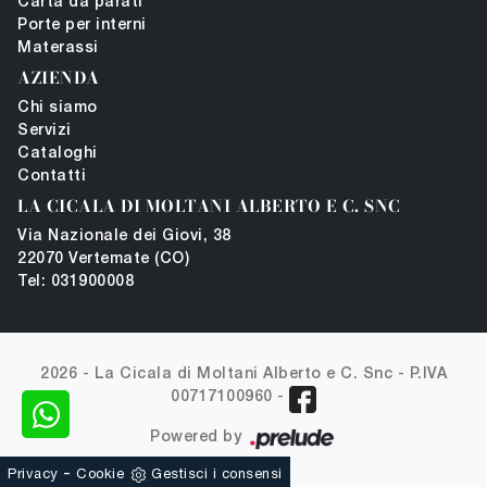
Carta da parati
Porte per interni
Materassi
AZIENDA
Chi siamo
Servizi
Cataloghi
Contatti
LA CICALA DI MOLTANI ALBERTO E C. SNC
Via Nazionale dei Giovi, 38
22070 Vertemate (CO)
Tel: 031900008
2026 - La Cicala di Moltani Alberto e C. Snc -
P.IVA
00717100960
-
Powered by
-
Privacy
Cookie
Gestisci i consensi