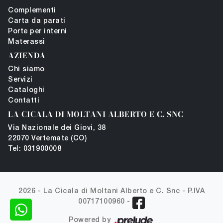
Complementi
Carta da parati
Porte per interni
Materassi
AZIENDA
Chi siamo
Servizi
Cataloghi
Contatti
LA CICALA DI MOLTANI ALBERTO E C. SNC
Via Nazionale dei Giovi, 38
22070 Vertemate (CO)
Tel: 031900008
2026 - La Cicala di Moltani Alberto e C. Snc -
P.IVA
00717100960
-
Powered by