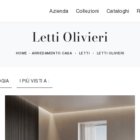
Azienda
Collezioni
Cataloghi
R
Letti Olivieri
HOME
-
ARREDAMENTO CASA
-
LETTI
-
LETTI OLIVIERI
OGIA
I PIÙ VISTI A :