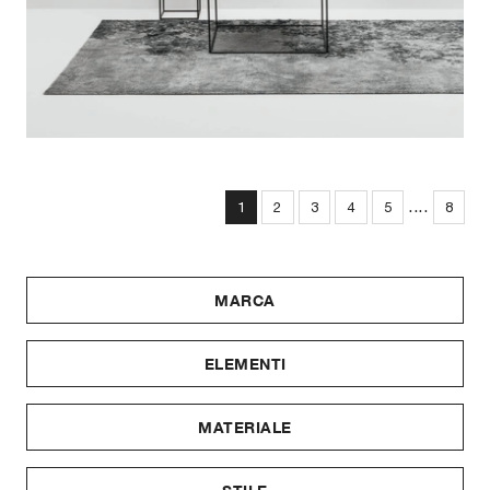
....
1
2
3
4
5
8
MARCA
ELEMENTI
MATERIALE