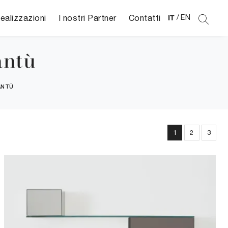
ealizzazioni
I nostri Partner
Contatti
IT
/
EN
antù
ANTÙ
1
2
3