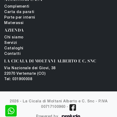
Complementi
Carta da parati
Porte per interni
Materassi
AZIENDA
Chi siamo
Servizi
Cataloghi
Contatti
LA CICALA DI MOLTANI ALBERTO E C. SNC
Via Nazionale dei Giovi, 38
22070 Vertemate (CO)
Tel: 031900008
2026 - La Cicala di Moltani Alberto e C. Snc -
P.IVA
00717100960
-
Powered by